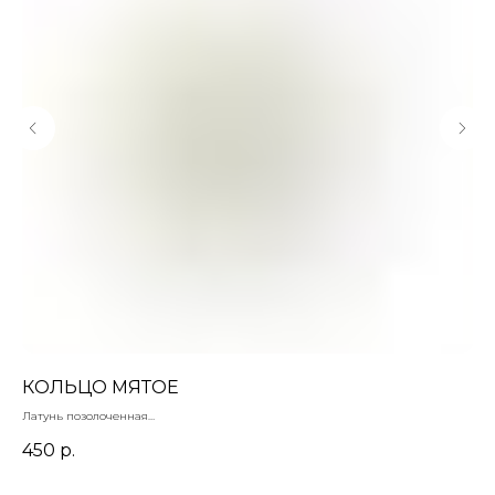
КОЛЬЦО МЯТОЕ
Ж
Латунь позолоченная
Осн
Размер регулируется
9х1
450
р.
2
Цен