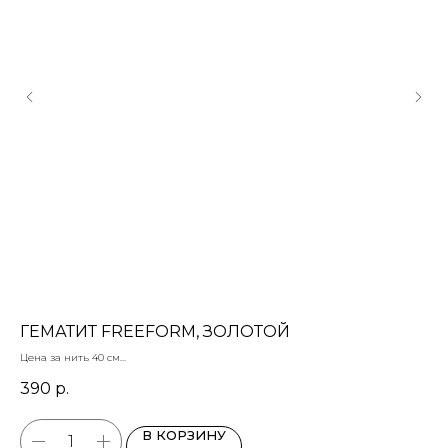
ГЕМАТИТ FREEFORM, ЗОЛОТОЙ
Б
Цена за нить 40 см
Бус
6-8 мм
390
р.
14
В КОРЗИНУ