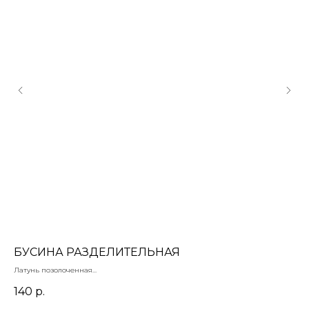
БУСИНА РАЗДЕЛИТЕЛЬНАЯ
К
Латунь позолоченная
лат
18х7 мм
рег
140
р.
3