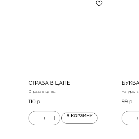
СТРАЗА В ЦАПЕ
БУКВА
Страза в цапе
Натураль
Цапа - позолото
110
р.
99
р.
Размер 14 х 10 мм
В КОРЗИНУ