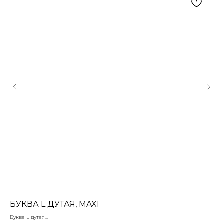
БУКВА L ДУТАЯ, MAXI
П
Буква L дутая
Под