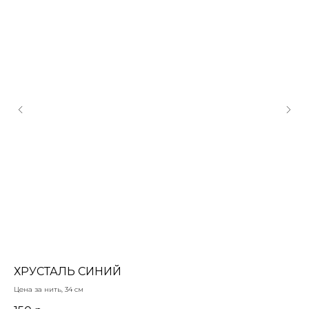
ХРУСТАЛЬ СИНИЙ
Ш
З
Цена за нить, 34 см
Лат