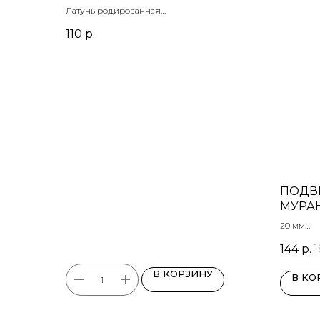
Латунь родированная
Размер 9 мм
110
р.
ПОДВЕ
МУРАН
20 мм
Голубая
144
р.
В КОРЗИНУ
В КО