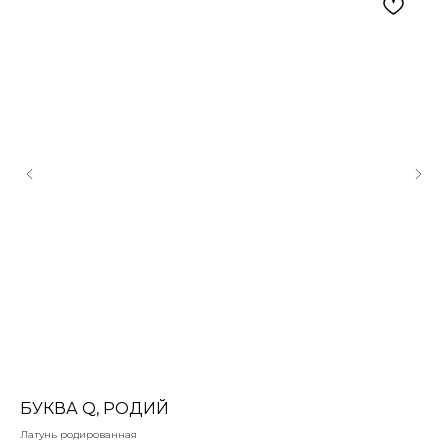
БУКВА Q, РОДИЙ
Р
Латунь родированная
Лат