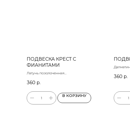
ПОДВЕСКА КРЕСТ С
ПОДВ
ФИАНИТАМИ
Далмати
латунь р
Латунь позолоченная
360
р.
23 х 14 м
30х19 мм
360
р.
В КОРЗИНУ