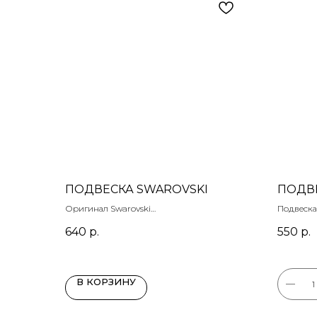
ПОДВЕСКА SWAROVSKI
ПОДВ
Оригинал Swarovski
Подвеска
18 х 18 мм
полимерн
640
р.
550
р.
Цена за штуку
33 х 11 мм
петелька
В КОРЗИНУ