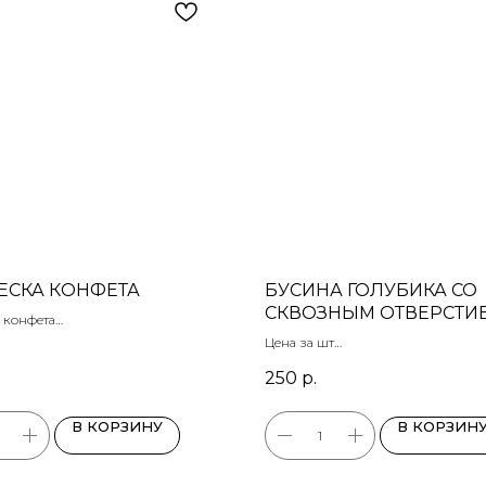
ЕСКА КОНФЕТА
БУСИНА ГОЛУБИКА СО
СКВОЗНЫМ ОТВЕРСТИ
 конфета
ая глина
Цена за шт
Полимерная глина
250
р.
 позолота
Размер: 15 мм
В КОРЗИНУ
В КОРЗИН