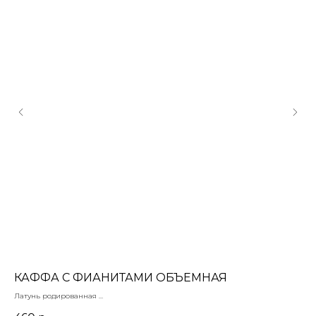
ЕР
КАФФА С ФИАНИТАМИ ОБЪЕМНАЯ
Г
Латунь родированная
Гем
Размер: 21 мм
Сер