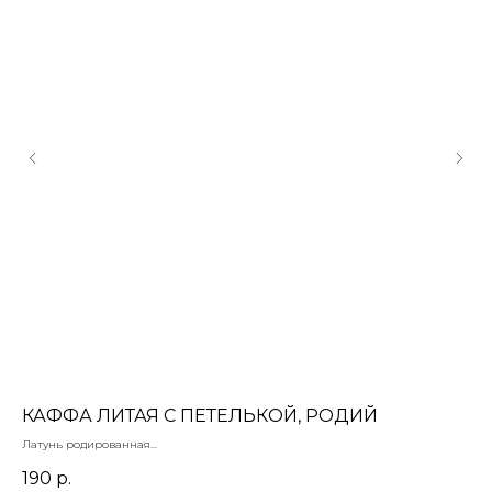
КАФФА ЛИТАЯ С ПЕТЕЛЬКОЙ, РОДИЙ
Р
Латунь родированная
Лат
Размер регулируемый
19х
190
р.
13
цен