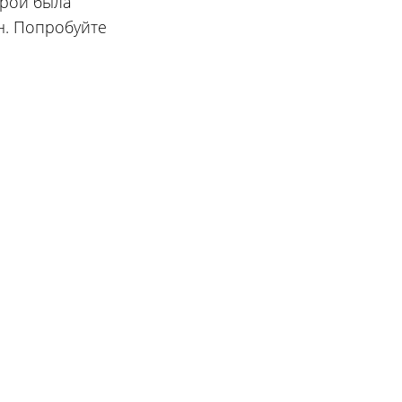
орой была
н. Попробуйте