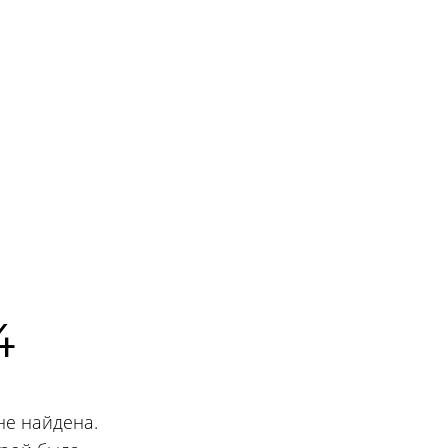
4
не найдена.