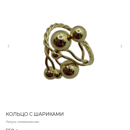
КОЛЬЦО С ШАРИКАМИ
А
Латунь позолоченная
Акр
Регулируется по размеру
Для