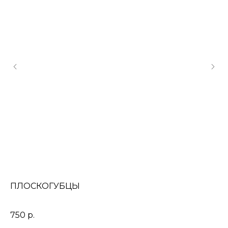
ПЛОСКОГУБЦЫ
П
Под
8х1
750
р.
8