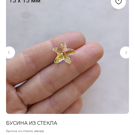
БУСИНА ИЗ СТЕКЛА
К
Бусина из стекла звезда