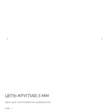
ЦЕПЬ КРУГЛАЯ, 5 ММ
А
Цепь для изготовления украшений
Аво
Латунь позолоченная
лат