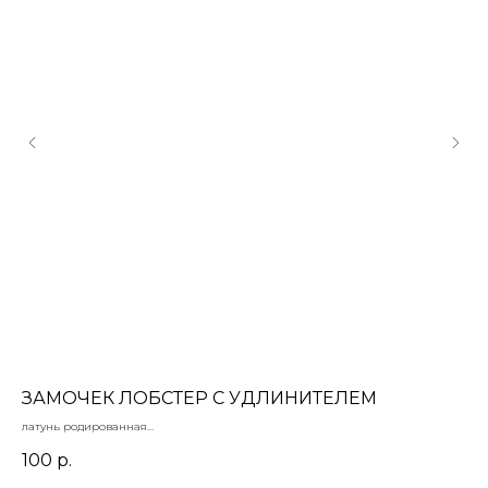
ЗАМОЧЕК ЛОБСТЕР С УДЛИНИТЕЛЕМ
К
латунь родированная
Кри
15 мм, удлинитель 5 см
Лат
100
р.
2