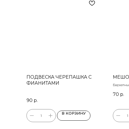
ПОДВЕСКА ЧЕРЕПАШКА С
МЕШО
ФИАНИТАМИ
Бархатн
цвет роз
70
р.
8,5 х 7 см
90
р.
В КОРЗИНУ