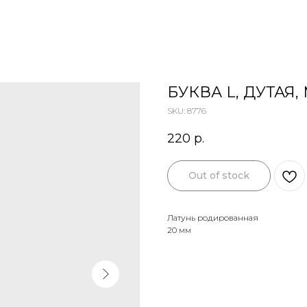
БУКВА L, ДУТАЯ,
SKU:
8776
220
р.
Out of stock
Латунь родированная
20 мм