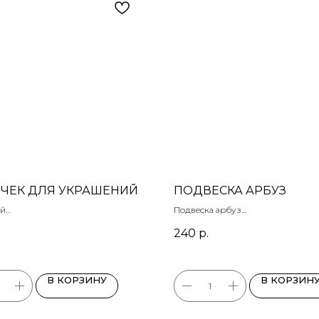
ЧЕК ДЛЯ УКРАШЕНИЙ
ПОДВЕСКА АРБУЗ
ый
Подвеска арбуз
овая пудра
Родирование
240
р.
Размер 15 х 11 мм
В КОРЗИНУ
В КОРЗИН