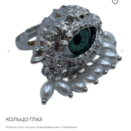
КОЛЬЦО ГЛАЗ
БИ
Кольцо глаз латунь родированная и Майорка
Стр