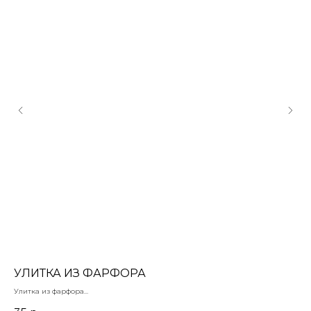
УЛИТКА ИЗ ФАРФОРА
З
Улитка из фарфора
Лат
голубая
Раз