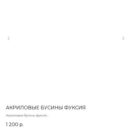
АКРИЛОВЫЕ БУСИНЫ ФУКСИЯ
П
Акриловые бусины фуксия
Под
Для плетения
лат
1 200
р.
2
Цена за упаковку 500 гр
18 х