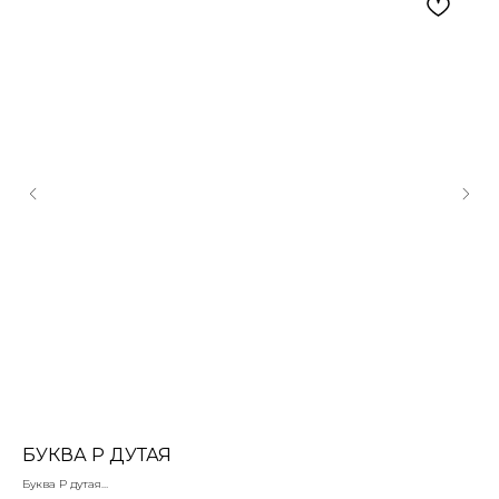
БУКВА Р ДУТАЯ
Б
Буква P дутая
Бук