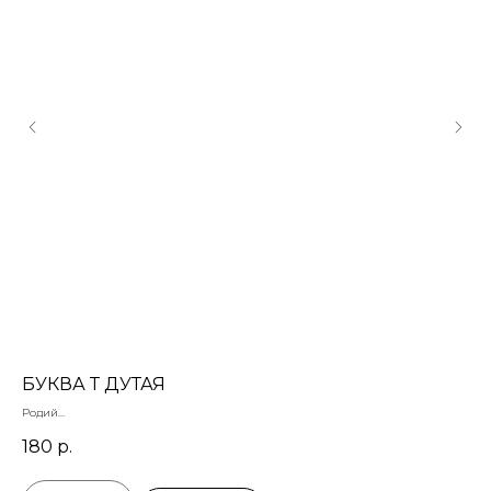
БУКВА Т ДУТАЯ
БУ
Родий
Лат
18 мм
20 
180
р.
2