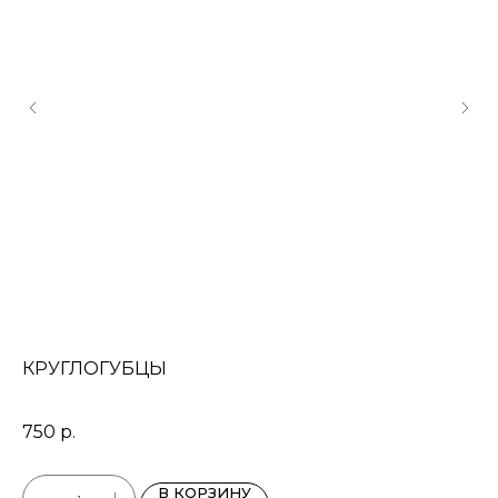
КРУГЛОГУБЦЫ
Ц
Цеп
Цен
750
р.
45
Раз
В КОРЗИНУ