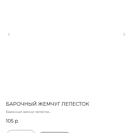
БАРОЧНЫЙ ЖЕМЧУГ ЛЕПЕСТОК
А
Барочный жемчуг лепесток
Акв
шт, 16 х 13 мм
цен
105
р.
4