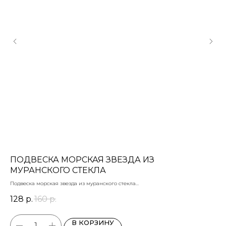
ПОДВЕСКА МОРСКАЯ ЗВЕЗДА ИЗ
К
МУРАНСКОГО СТЕКЛА
Лат
Раз
Подвеска морская звезда из муранского стекла
3
красная
128
р.
160
р.
цена за шт
В КОРЗИНУ