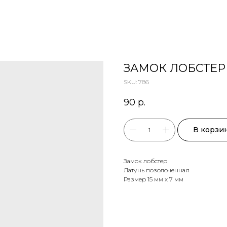
ЗАМОК ЛОБСТЕР
SKU:
786
90
р.
В корзи
Замок лобстер
Латунь позолоченная
Размер 15 мм х 7 мм