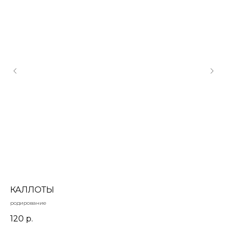
ЕР
КАЛЛОТЫ
П
родирование
Под
чер
120
р.
5
акр