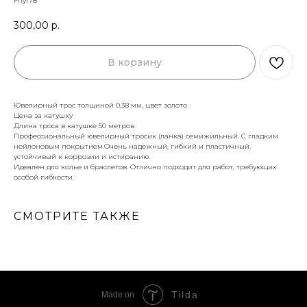
Fhyr78
300,00
р.
В корзину
Ювелирный трос толщиной 0,38 мм, цвет золото
Цена за катушку
Длина троса в катушке 50 метров
Профессиональный ювелирный тросик (ланка) семижильный. С гладким
нейлоновым покрытием.Очень надежный, гибкий и пластичный,
устойчивый к коррозии и истиранию.
Идеален для колье и браслетов. Отлично подходит для работ, требующих
особой гибкости.
СМОТРИТЕ ТАКЖЕ
Tilda
Made on