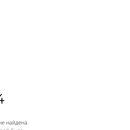
4
не найдена.