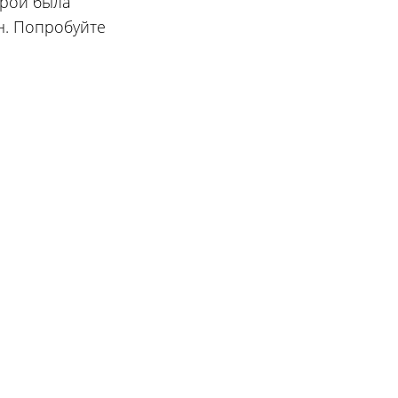
орой была
н. Попробуйте