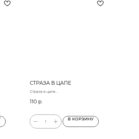
СТРАЗА В ЦАПЕ
Страза в цапе
Цапа - позолота
110
р.
Размер 14 х 10 мм
У
В КОРЗИНУ