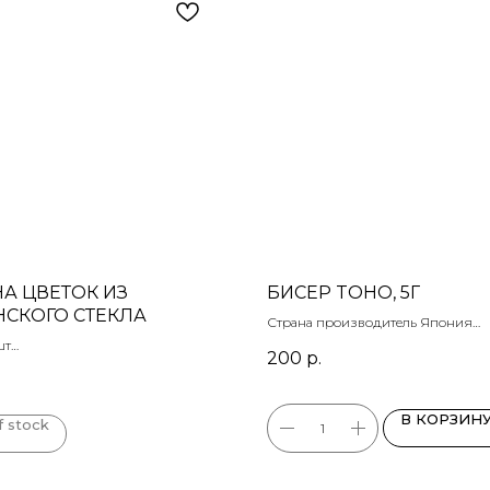
А ЦВЕТОК ИЗ
БИСЕР TOHO, 5Г
СКОГО СТЕКЛА
Страна производитель Япония
круглый 11/0
шт
200
р.
темно-серебристый
В КОРЗИН
f stock