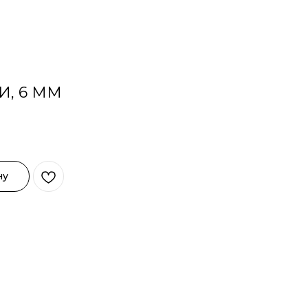
И, 6 ММ
ну