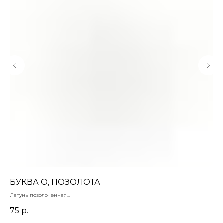
БУКВА О, ПОЗОЛОТА
А
Латунь позолоченная
Акв
8 х 5 мм
Цен
75
р.
9
Иск
15х