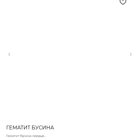
ГЕМАТИТ БУСИНА
А
Гематит бусина сердце
Акр