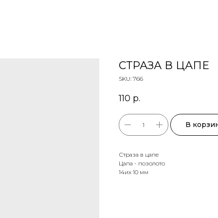
СТРАЗА В ЦАПЕ
SKU:
766
110
р.
В корзи
Страза в цапе
Цапа - позолото
14их 10 мм