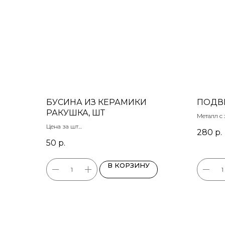
БУСИНА ИЗ КЕРАМИКИ
ПОДВ
РАКУШКА, ШТ
Металл с
22х30 мм
Цена за шт
280
р.
20х17 мм
50
р.
Розовый
В КОРЗИНУ