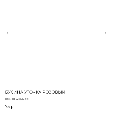
БУСИНА УТОЧКА РОЗОВЫЙ
С
размер 22 х 22 мм
Стр
10 х
75
р.
19